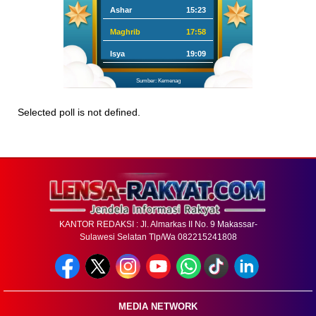
Ashar
15:23
Maghrib
17:58
Isya
19:09
Sumber: Kemenag
Selected poll is not defined.
KANTOR REDAKSI : Jl. Almarkas II No. 9 Makassar-
Sulawesi Selatan Tlp/Wa 082215241808
MEDIA NETWORK