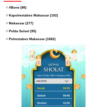
#Bone
(86)
Kapolrestabes Makassar
(102)
Makassar
(277)
Polda Sulsel
(95)
Polrestabes Makassar
(1682)
Sabtu, 23 Safar 1448 H / 08 Agustus 2026
Imsak
04:35
Subuh
04:45
Dzuhur
12:02