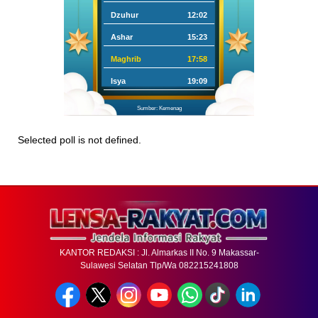
Dzuhur
12:02
Ashar
15:23
Maghrib
17:58
Isya
19:09
Sumber: Kemenag
Selected poll is not defined.
KANTOR REDAKSI : Jl. Almarkas II No. 9 Makassar-
Sulawesi Selatan Tlp/Wa 082215241808