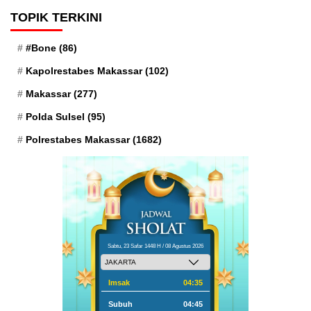
TOPIK TERKINI
#Bone
(86)
Kapolrestabes Makassar
(102)
Makassar
(277)
Polda Sulsel
(95)
Polrestabes Makassar
(1682)
Sabtu, 23 Safar 1448 H / 08 Agustus 2026
Imsak
04:35
Subuh
04:45