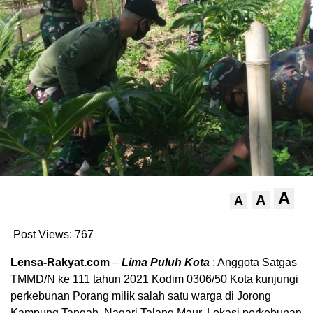
A
A
A
Post Views:
767
Lensa-Rakyat.com
–
Lima Puluh Kota
: Anggota Satgas
TMMD/N ke 111 tahun 2021 Kodim 0306/50 Kota kunjungi
perkebunan Porang milik salah satu warga di Jorong
Kampung Tangah, Nagari Talang Maur. Lokasi perkebunan