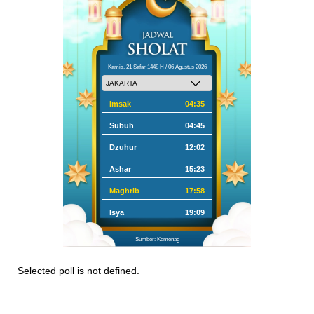
Kamis, 21 Safar 1448 H / 06 Agustus 2026
Imsak
04:35
Subuh
04:45
Dzuhur
12:02
Ashar
15:23
Maghrib
17:58
Isya
19:09
Sumber: Kemenag
Selected poll is not defined.