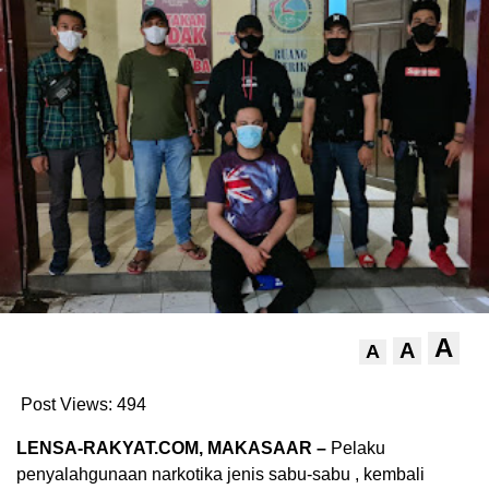
A
A
A
Post Views:
494
LENSA-RAKYAT.COM, MAKASAAR –
Pelaku
penyalahgunaan narkotika jenis sabu-sabu , kembali