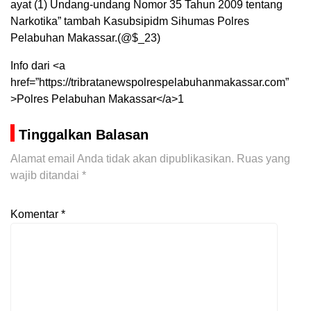
ayat (1) Undang-undang Nomor 35 Tahun 2009 tentang
Narkotika” tambah Kasubsipidm Sihumas Polres
Pelabuhan Makassar.(@$_23)
Info dari <a
href=”https://tribratanewspolrespelabuhanmakassar.com”
>Polres Pelabuhan Makassar</a>1
Tinggalkan Balasan
Alamat email Anda tidak akan dipublikasikan.
Ruas yang
wajib ditandai
*
Komentar
*