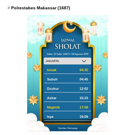
Polrestabes Makassar
(1687)
Sabtu, 23 Safar 1448 H / 08 Agustus 2026
Imsak
04:35
Subuh
04:45
Dzuhur
12:02
Ashar
15:23
Maghrib
17:58
Isya
19:09
Sumber: Kemenag