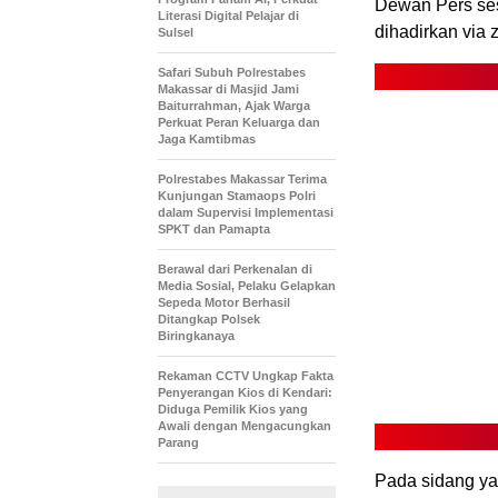
Dewan Pers ses
Literasi Digital Pelajar di
dihadirkan via
Sulsel
Safari Subuh Polrestabes
Makassar di Masjid Jami
Baiturrahman, Ajak Warga
Perkuat Peran Keluarga dan
Jaga Kamtibmas
Polrestabes Makassar Terima
Kunjungan Stamaops Polri
dalam Supervisi Implementasi
SPKT dan Pamapta
Berawal dari Perkenalan di
Media Sosial, Pelaku Gelapkan
Sepeda Motor Berhasil
Ditangkap Polsek
Biringkanaya
Rekaman CCTV Ungkap Fakta
Penyerangan Kios di Kendari:
Diduga Pemilik Kios yang
Awali dengan Mengacungkan
Parang
Pada sidang ya