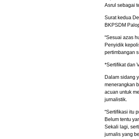
Asrul sebagai 
Surat kedua De
BKPSDM Palopo,
“Sesuai azas h
Penyidik kepol
pertimbangan se
*Sertifikat dan
Dalam sidang y
menerangkan ba
acuan untuk me
jurnalistik.
“Sertifikasi it
Belum tentu yang
Sekali lagi, se
jurnalis yang 