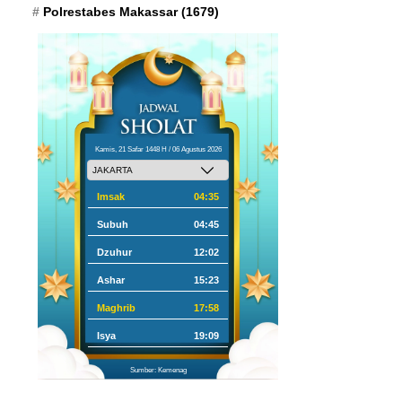
Polrestabes Makassar
(1679)
Kamis, 21 Safar 1448 H / 06 Agustus 2026
Imsak
04:35
Subuh
04:45
Dzuhur
12:02
Ashar
15:23
Maghrib
17:58
Isya
19:09
Sumber: Kemenag