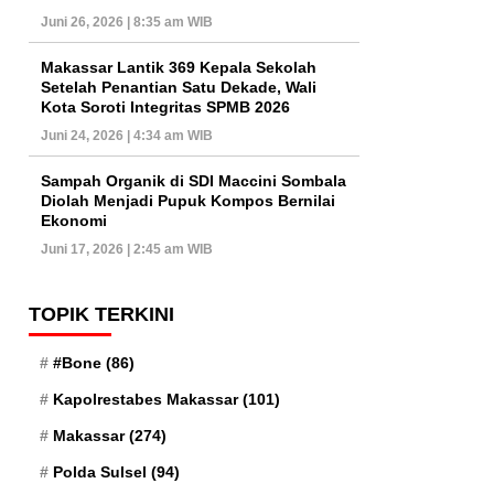
Juni 26, 2026 | 8:35 am WIB
Makassar Lantik 369 Kepala Sekolah
Setelah Penantian Satu Dekade, Wali
Kota Soroti Integritas SPMB 2026
Juni 24, 2026 | 4:34 am WIB
Sampah Organik di SDI Maccini Sombala
Diolah Menjadi Pupuk Kompos Bernilai
Ekonomi
Juni 17, 2026 | 2:45 am WIB
TOPIK TERKINI
#Bone
(86)
Kapolrestabes Makassar
(101)
Makassar
(274)
Polda Sulsel
(94)