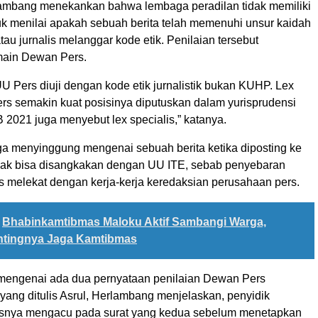
rlambang menekankan bahwa lembaga peradilan tidak memiliki
 menilai apakah sebuah berita telah memenuhi unsur kaidah
atau jurnalis melanggar kode etik. Penilaian tersebut
ain Dewan Pers.
UU Pers diuji dengan kode etik jurnalistik bukan KUHP. Lex
ers semakin kuat posisinya diputuskan dalam yurisprudensi
2021 juga menyebut lex specialis,” katanya.
a menyinggung mengenai sebuah berita ketika diposting ke
idak bisa disangkakan dengan UU ITE, sebab penyebaran
os melekat dengan kerja-kerja keredaksian perusahaan pers.
Bhabinkamtibmas Maloku Aktif Sambangi Warga,
ntingnya Jaga Kamtibmas
mengenai ada dua pernyataan penilaian Dewan Pers
 yang ditulis Asrul, Herlambang menjelaskan, penyidik
usnya mengacu pada surat yang kedua sebelum menetapkan