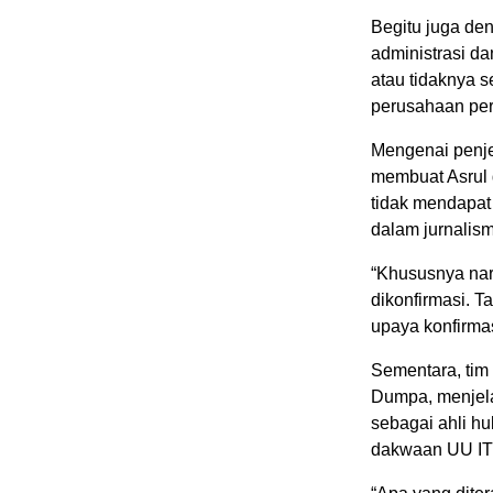
Begitu juga de
administrasi da
atau tidaknya 
perusahaan pe
Mengenai penje
membuat Asrul d
tidak mendapat
dalam jurnalis
“Khususnya nar
dikonfirmasi. 
upaya konfirmas
Sementara, tim
Dumpa, menjel
sebagai ahli h
dakwaan UU ITE