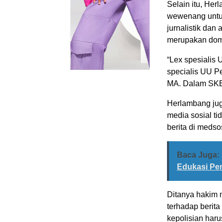
Selain itu, He
wewenang untuk
jurnalistik dan 
merupakan dom
“Lex spesialis 
specialis UU P
MA. Dalam SKB 
Herlambang jug
media sosial t
berita di meds
Baca Juga:
Edukasi Pe
Ditanya hakim 
terhadap berita
kepolisian har