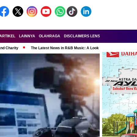
ARTIKEL
LAINNYA
OLAHRAGA
DISCLAIMERS LENSA-RAKYAT.COM
KE
and Charity
The Latest News in R&B Music: A Look at Super Bowl Perform