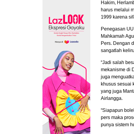
Hakim, Herlam
harus melalui 
1999 karena sif
Penegasan UU P
Mahkamah Agun
Pers. Dengan d
sangatlah keliru
“Jadi salah bes
mekanisme di D
juga menguatka
khusus sesuai k
yang juga Mant
Airlangga.
“Siapapun bole
pers maka pros
punya sistem h