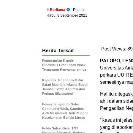
Ir Berlianta
- Penulis
Rabu, 8 September 2021
Post Views:
89
Berita Terkait
PALOPO, LEN
Penggantian Kapolri
Dihembus Oleh Pihak Pihak
Universitas Ai
Terganggu Kenyamanannya
perkara UU ITE 
Kapolres Jeneponto Gelar
semestinya mas
Safari Magrib di Masjid Babul
Jannah, Serap Aspirasi dan
Hal itu ditegas
Perkuat Silaturahmi
ahli dalam sida
Polres Jeneponto Gelar
Pengadilan Neg
Commader Wish, Kapolres
Ajak Masyarakat Jadi Pelopor
Keselamatan Berlalu Lintas
“Kasus ini jela
yang dilaporka
Polda Sulsel Gelar TOT
Program Paham AI, Perkuat