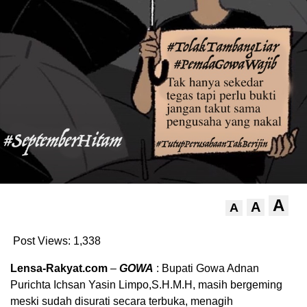
A
A
A
Post Views:
1,338
Lensa-Rakyat.com
–
GOWA
: Bupati Gowa Adnan
Purichta Ichsan Yasin Limpo,S.H.M.H, masih bergeming
meski sudah disurati secara terbuka, menagih