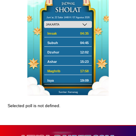
Jum'at, 22 Safar 1448 H / 07 Agustus 2026
Imsak
04:35
Subuh
04:45
Dzuhur
12:02
Ashar
15:23
Maghrib
17:58
Isya
19:09
Sumber: Kemenag
Selected poll is not defined.