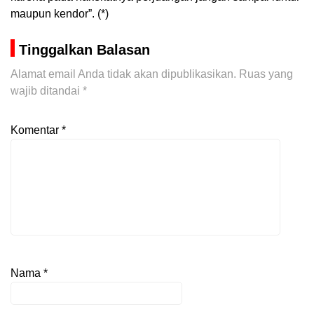
maupun kendor”. (*)
Tinggalkan Balasan
Alamat email Anda tidak akan dipublikasikan.
Ruas yang
wajib ditandai
*
Komentar
*
Nama
*