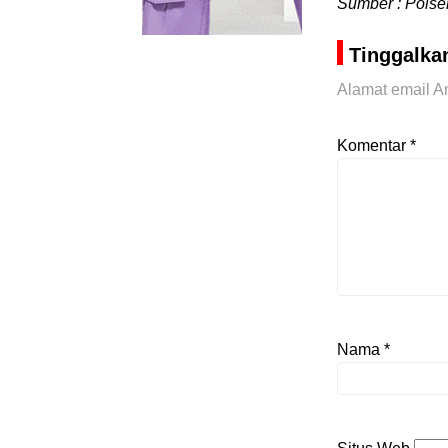
Sumber : Polse
Tinggalka
Alamat email An
Komentar
*
Nama
*