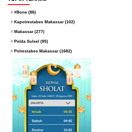
#Bone
(86)
Kapolrestabes Makassar
(102)
Makassar
(277)
Polda Sulsel
(95)
Polrestabes Makassar
(1682)
Sabtu, 23 Safar 1448 H / 08 Agustus 2026
Imsak
04:35
Subuh
04:45
Dzuhur
12:02