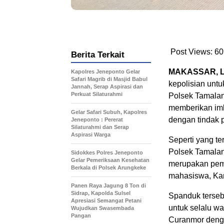
Post Views:
60
Berita Terkait
MAKASSAR, L
Kapolres Jeneponto Gelar
Safari Magrib di Masjid Babul
kepolisian unt
Jannah, Serap Aspirasi dan
Perkuat Silaturahmi
Polsek Tamala
memberikan im
Gelar Safari Subuh, Kapolres
dengan tindak 
Jeneponto : Pererat
Silaturahmi dan Serap
Aspirasi Warga
Seperti yang t
Polsek Tamalan
Sidokkes Polres Jeneponto
Gelar Pemeriksaan Kesehatan
merupakan pem
Berkala di Polsek Arungkeke
mahasiswa, Kam
Panen Raya Jagung 8 Ton di
Sidrap, Kapolda Sulsel
Spanduk terseb
Apresiasi Semangat Petani
untuk selalu w
Wujudkan Swasembada
Pangan
Curanmor deng