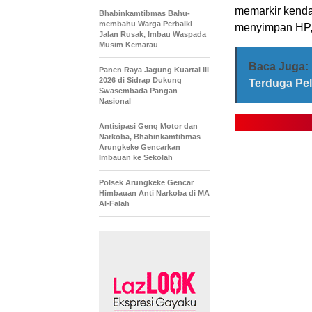
memarkir kenda
Bhabinkamtibmas Bahu-
membahu Warga Perbaiki
menyimpan HP, 
Jalan Rusak, Imbau Waspada
Musim Kemarau
Baca Juga:
Panen Raya Jagung Kuartal III
2026 di Sidrap Dukung
Terduga Pel
Swasembada Pangan
Nasional
Antisipasi Geng Motor dan
Narkoba, Bhabinkamtibmas
Arungkeke Gencarkan
Imbauan ke Sekolah
Polsek Arungkeke Gencar
Himbauan Anti Narkoba di MA
Al-Falah