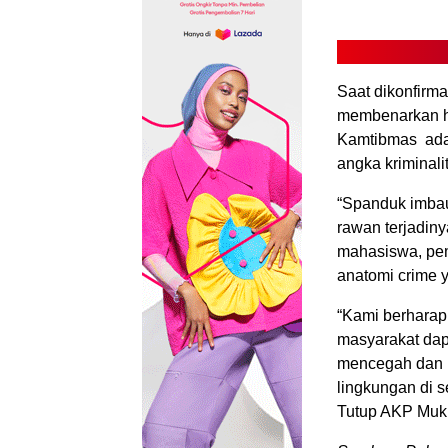
Saat dikonfirm
membenarkan h
Kamtibmas adal
angka kriminali
“Spanduk imbau
rawan terjadiny
mahasiswa, pem
anatomi crime 
“Kami berhara
masyarakat dap
mencegah dan m
lingkungan di 
Tutup AKP Mukh