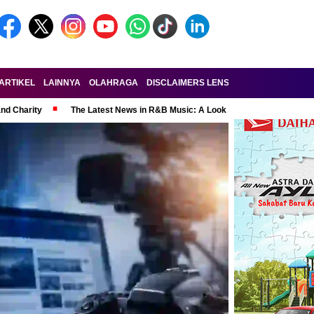
ARTIKEL
LAINNYA
OLAHRAGA
DISCLAIMERS LENSA-RAKYAT.COM
KE
and Charity
The Latest News in R&B Music: A Look at Super Bowl Perform