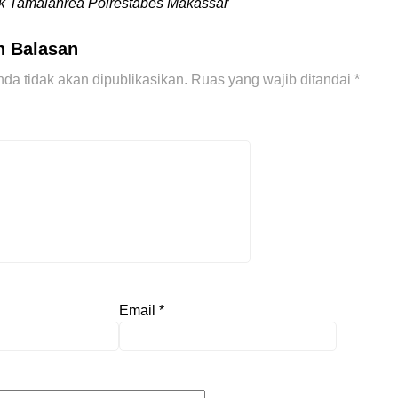
k Tamalanrea Polrestabes Makassar
n Balasan
da tidak akan dipublikasikan.
Ruas yang wajib ditandai
*
Email
*