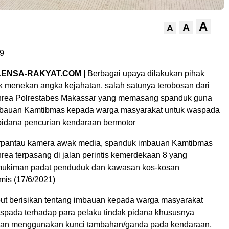
A
A
A
9
ENSA-RAKYAT.COM |
Berbagai upaya dilakukan pihak
uk menekan angka kejahatan, salah satunya terobosan dari
nrea Polrestabes Makassar yang memasang spanduk guna
bauan Kamtibmas kepada warga masyarakat untuk waspada
pidana pencurian kendaraan bermotor
erpantau kamera awak media, spanduk imbauan Kamtibmas
rea terpasang di jalan perintis kemerdekaan 8 yang
ukiman padat penduduk dan kawasan kos-kosan
is (17/6/2021)
ut berisikan tentang imbauan kepada warga masyarakat
aspada terhadap para pelaku tindak pidana khususnya
an menggunakan kunci tambahan/ganda pada kendaraan,