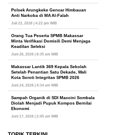
Polsek Arungkeke Gencar Himbauan
Anti Narkoba di MA Al-Falah
Juli 22, 2026 | 4:22 pm WIB
Orang Tua Peserta SPMB Makassar
Minta Verifikasi Domisili Demi Menjaga
Keadilan Seleksi
Juni 26, 2026 | 8:35 am WIB
Makassar Lantik 369 Kepala Sekolah
Setelah Penantian Satu Dekade, Wali
Kota Soroti Integritas SPMB 2026
Juni 24, 2026 | 4:34 am WIB
Sampah Organik di SDI Maccini Sombala
Diolah Menjadi Pupuk Kompos Bernilai
Ekonomi
Juni 17, 2026 | 2:45 am WIB
TOPIK TERKINI