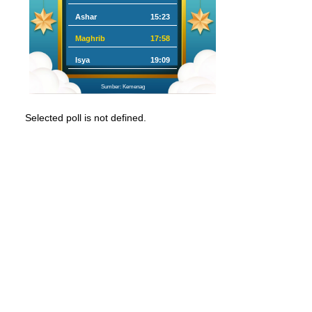
Ashar
15:23
Maghrib
17:58
Isya
19:09
Sumber: Kemenag
Selected poll is not defined.