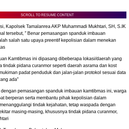
SCROLL TO RESUME CONTENT
asi, Kapolsek Tamalanrea AKP Muhammadi Mukhtari, SH, S.IK
al tersebut, ” Benar pemasangan spanduk imbauan
ah salah satu upaya preentif kepolisian dalam menekan
tas
an Kamtibmas ini dipasang dibeberapa lokasi/daerah yang
a tindak pidana curanmor seperti daerah asrama dan kost
ukiman padat penduduk dan jalan-jalan protokol sesuai data
yang ada”
p dengan pemasangan spanduk imbauan kamtibmas ini, warga
at berperan serta membantu pihak kepolisian dalam
enanggulangi tindak kejahatan, tetap waspada dengan
sekitar masing-masing, khususnya tindak pidana curanmor,
tari