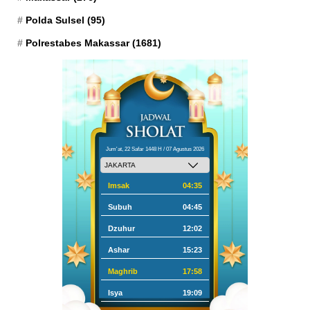
Polda Sulsel
(95)
Polrestabes Makassar
(1681)
Jum'at, 22 Safar 1448 H / 07 Agustus 2026
Imsak
04:35
Subuh
04:45
Dzuhur
12:02
Ashar
15:23
Maghrib
17:58
Isya
19:09