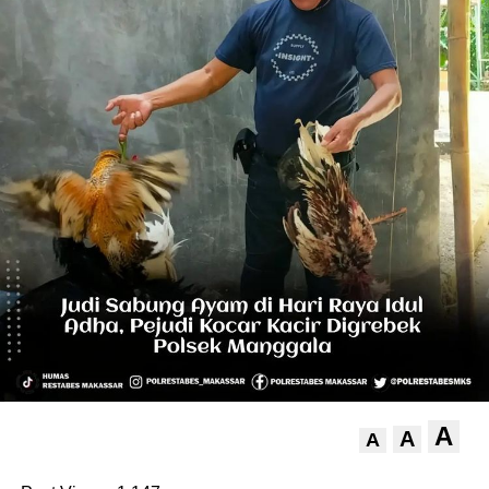
A
A
A