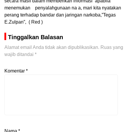
secara masif dalam memberikan informasi apabila
menemukan penyalahgunaan na a, mari kita nyatakan
perang terhadap bandar dan jaringan narkoba,”Tegas
E.Zulpan”, ( Red )
Tinggalkan Balasan
Alamat email Anda tidak akan dipublikasikan.
Ruas yang
wajib ditandai
*
Komentar
*
Nama
*