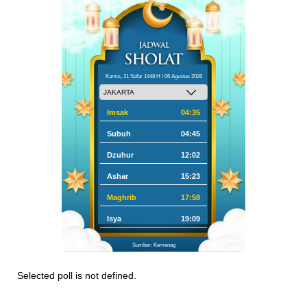
Kamis, 21 Safar 1448 H / 06 Agustus 2026
Imsak
04:35
Subuh
04:45
Dzuhur
12:02
Ashar
15:23
Maghrib
17:58
Isya
19:09
Sumber: Kemenag
Selected poll is not defined.