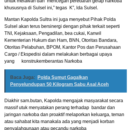
untuk melawan dan mencegah peredaran gelap narkoba
khususnya di Sulsel ini,” tegas K”, lda Sulsel.
Mantan Kapolda Sultra ini juga menyebut Pihak Polda
Sulsel akan terus bersinergi dengan pihak terkait seperti
TNI, Kejaksaan, Pengadilan, bea cukai, Kanwil
Kementerian Hukum dan Ham, BNN, Otoritas Bandara,
Otoritas Pelabuhan, BPOM, Kantor Pos dan Perusahaan
Cargo / Ekspedisi dalam melakukan berbagai upaya
yang konstrukemberantas Narkoba
Baca Juga:
Polda Sumut Gagalkan
Penyelundupan 50 Kilogram Sabu Asal Aceh
Diakhir sam.butan, Kapolda mengajak masyarakat secara
massif utuk menyatakan perang terhadap bandar dan
jaringan narkoba dan proaktif melaporkan keluarga, teman
atau sahabat kita manakala ada yang menjadi korban
penyalahgunaan atau pecandu narkoba