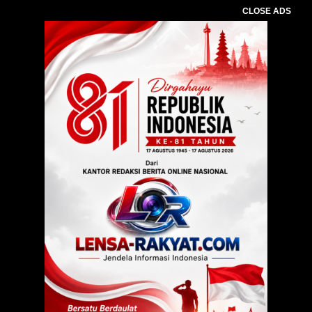
CLOSE ADS