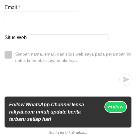
Email
*
Situs Web
Simpan nama, email, dan situs web saya pada peramban ini
untuk komentar saya berikutnya.
Follow WhatsApp Channel lensa-
Follow
rakyat.com untuk update berita
terbaru setiap hari
Berita ini 0 kali dibaca