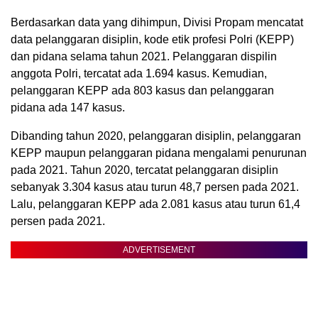
Berdasarkan data yang dihimpun, Divisi Propam mencatat
data pelanggaran disiplin, kode etik profesi Polri (KEPP)
dan pidana selama tahun 2021. Pelanggaran dispilin
anggota Polri, tercatat ada 1.694 kasus. Kemudian,
pelanggaran KEPP ada 803 kasus dan pelanggaran
pidana ada 147 kasus.
Dibanding tahun 2020, pelanggaran disiplin, pelanggaran
KEPP maupun pelanggaran pidana mengalami penurunan
pada 2021. Tahun 2020, tercatat pelanggaran disiplin
sebanyak 3.304 kasus atau turun 48,7 persen pada 2021.
Lalu, pelanggaran KEPP ada 2.081 kasus atau turun 61,4
persen pada 2021.
ADVERTISEMENT