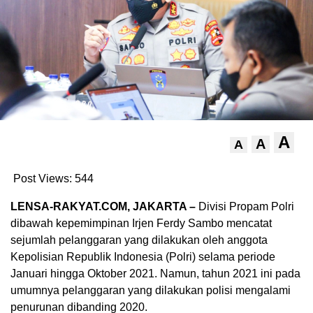
A
A
A
Post Views:
544
LENSA-RAKYAT.COM, JAKARTA –
Divisi Propam Polri
dibawah kepemimpinan Irjen Ferdy Sambo mencatat
sejumlah pelanggaran yang dilakukan oleh anggota
Kepolisian Republik Indonesia (Polri) selama periode
Januari hingga Oktober 2021. Namun, tahun 2021 ini pada
umumnya pelanggaran yang dilakukan polisi mengalami
penurunan dibanding 2020.