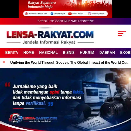
SCROLL TO CONTINUE WITH CONTENT
BERITA
HOME
NASIONAL
BISNIS
HUKRIM
DAERAH
EKOB
Unifying the World Through Soccer: The Global Impact of the World Cup