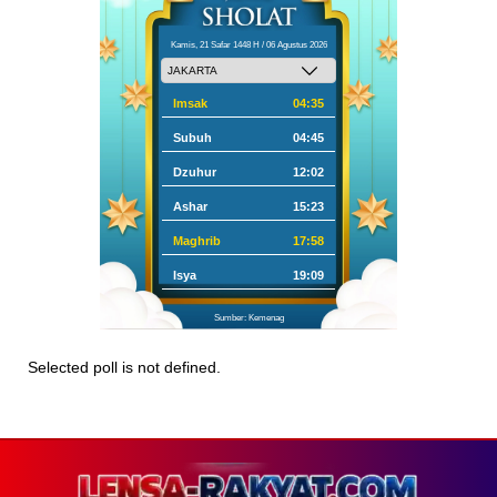
Kamis, 21 Safar 1448 H / 06 Agustus 2026
Imsak
04:35
Subuh
04:45
Dzuhur
12:02
Ashar
15:23
Maghrib
17:58
Isya
19:09
Sumber: Kemenag
Selected poll is not defined.