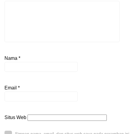
Nama
*
Email
*
Situs Web
Simpan nama, email, dan situs web saya pada peramban ini