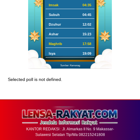
Imsak
04:35
Subuh
04:45
Dzuhur
12:02
Ashar
15:23
Maghrib
17:58
Isya
19:09
Sumber: Kemenag
Selected poll is not defined.
KANTOR REDAKSI : Jl. Almarkas II No. 9 Makassar-
Sulawesi Selatan Tlp/Wa 082215241808