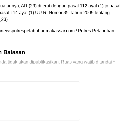
buatannya, AR (29) dijerat dengan pasal 112 ayat (1) jo pasal
 pasal 114 ayat (1) UU RI Nomor 35 Tahun 2009 tentang
_23)
bratanewspolrespelabuhanmakassar.com / Polres Pelabuhan
n Balasan
da tidak akan dipublikasikan.
Ruas yang wajib ditandai
*