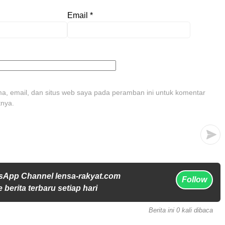
Email
*
, email, dan situs web saya pada peramban ini untuk komentar
tnya.
sApp Channel lensa-rakyat.com
Follow
 berita terbaru setiap hari
Berita ini 0 kali dibaca