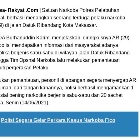
sa- Rakyat .Com |
Satuan Narkoba Polres Pelabuhan
li berhasil menangkap seorang terduga pelaku narkoba
29) di jalan Datuk Ribandang Kota Makassar.
A Burhanuddin Karim, menjelaskan, diringkusnya AR (29)
 polisi mendapatkan informasi dari masyarakat adanya
otika berjenis sabu-sabu di wilayah jalan Datuk Ribandang
ngga Tim Opsnal Narkoba lalu melakukan pemantauan
ti pergerakan Pelaku.
ukan pemantauan, personil dilapangan segera menyergap AR
rumah, dari tangan kanannya, polisi berhasil mengamankan 1
ristal bening narkotika berjenis sabu-sabu dan 20 sachet
a. Senin (14/06/2021).
Polisi Segera Gelar Perkara Kasus Narkoba Fico