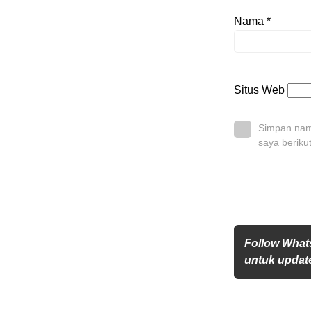
Nama
*
Situs Web
Simpan nama
saya beriku
Follow What
untuk update