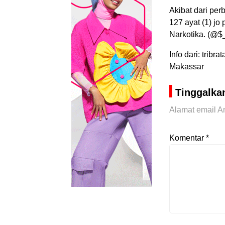
Akibat dari per
127 ayat (1) jo
Narkotika. (@$
Info dari: tri
Makassar
Tinggalka
Alamat email An
Komentar
*