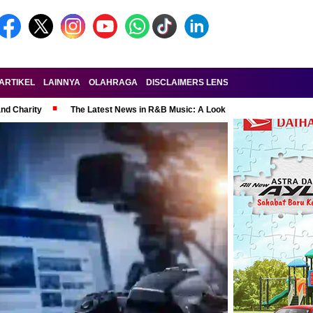
ARTIKEL
LAINNYA
OLAHRAGA
DISCLAIMERS LENSA-RAKYAT.COM
KE
and Charity
The Latest News in R&B Music: A Look at Super Bowl Perform