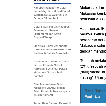
Makassar, Len
Kapolres Jeneponto Gelar
Safari Magrib di Masjid Babul
Makassar kemba
Jannah, Serap Aspirasi dan
Perkuat Silaturahmi
berinisial AR (
Gelar Safari Subuh, Kapolres
Paur humas IPD
Jeneponto : Pererat
berawal ketika
Silaturahmi dan Serap
Aspirasi Warga
peredaran nark
Makassar sehi
Sidokkes Polres Jeneponto
Gelar Pemeriksaan Kesehatan
dengan mengiku
Berkala di Polsek Arungkeke
“Setelah melak
Panen Raya Jagung 8 Ton di
Sidrap, Kapolda Sulsel
(29) disebuah 
Apresiasi Semangat Petani
(satu) sachet k
Wujudkan Swasembada
Pangan
kosong”, Ujarny
Bhabinkamtibmas Bahu-
membahu Warga Perbaiki
Baca Juga:
Jalan Rusak, Imbau Waspada
Musim Kemarau
Fachriza
Panen Raya Jagung Kuartal III