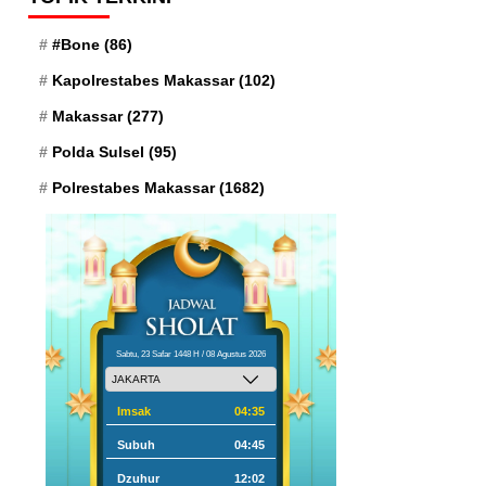
#Bone
(86)
Kapolrestabes Makassar
(102)
Makassar
(277)
Polda Sulsel
(95)
Polrestabes Makassar
(1682)
Sabtu, 23 Safar 1448 H / 08 Agustus 2026
Imsak
04:35
Subuh
04:45
Dzuhur
12:02