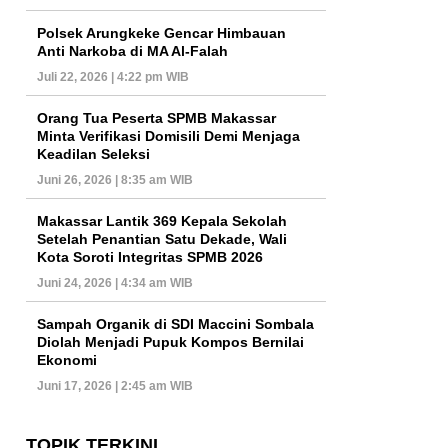
Polsek Arungkeke Gencar Himbauan
Anti Narkoba di MA Al-Falah
Juli 22, 2026 | 4:22 pm WIB
Orang Tua Peserta SPMB Makassar
Minta Verifikasi Domisili Demi Menjaga
Keadilan Seleksi
Juni 26, 2026 | 8:35 am WIB
Makassar Lantik 369 Kepala Sekolah
Setelah Penantian Satu Dekade, Wali
Kota Soroti Integritas SPMB 2026
Juni 24, 2026 | 4:34 am WIB
Sampah Organik di SDI Maccini Sombala
Diolah Menjadi Pupuk Kompos Bernilai
Ekonomi
Juni 17, 2026 | 2:45 am WIB
TOPIK TERKINI