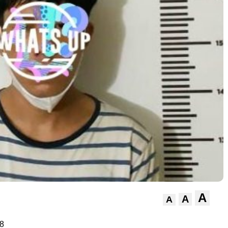
A
A
A
8