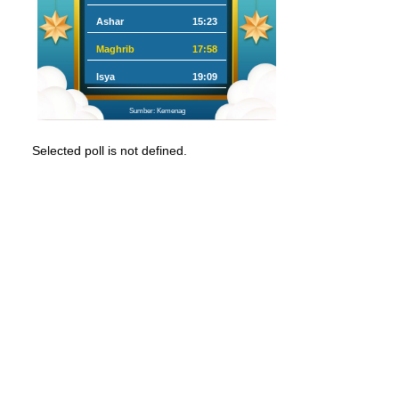
Ashar
15:23
Maghrib
17:58
Isya
19:09
Sumber: Kemenag
Selected poll is not defined.