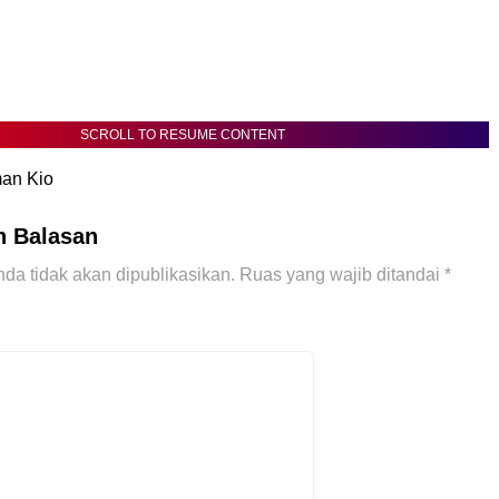
SCROLL TO RESUME CONTENT
man Kio
n Balasan
da tidak akan dipublikasikan.
Ruas yang wajib ditandai
*