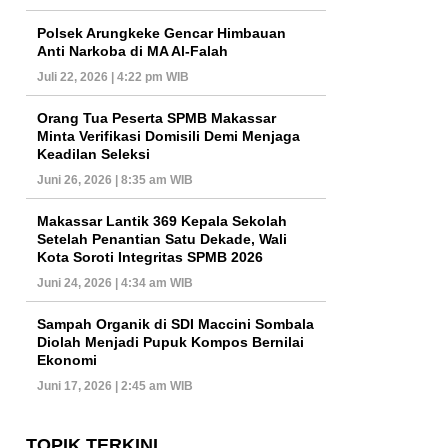
Polsek Arungkeke Gencar Himbauan
Anti Narkoba di MA Al-Falah
Juli 22, 2026 | 4:22 pm WIB
Orang Tua Peserta SPMB Makassar
Minta Verifikasi Domisili Demi Menjaga
Keadilan Seleksi
Juni 26, 2026 | 8:35 am WIB
Makassar Lantik 369 Kepala Sekolah
Setelah Penantian Satu Dekade, Wali
Kota Soroti Integritas SPMB 2026
Juni 24, 2026 | 4:34 am WIB
Sampah Organik di SDI Maccini Sombala
Diolah Menjadi Pupuk Kompos Bernilai
Ekonomi
Juni 17, 2026 | 2:45 am WIB
TOPIK TERKINI