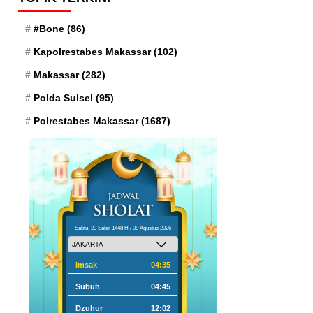
#Bone
(86)
Kapolrestabes Makassar
(102)
Makassar
(282)
Polda Sulsel
(95)
Polrestabes Makassar
(1687)
Sabtu, 23 Safar 1448 H / 08 Agustus 2026
Imsak
04:35
Subuh
04:45
Dzuhur
12:02