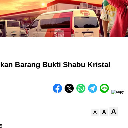
kan Barang Bukti Shabu Kristal
A
A
A
5