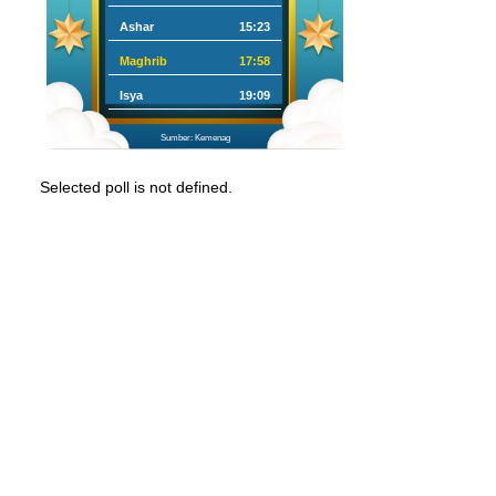
Ashar
15:23
Maghrib
17:58
Isya
19:09
Sumber: Kemenag
Selected poll is not defined.