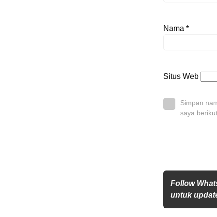
Nama
*
Situs Web
Simpan nama
saya beriku
Follow What
untuk update