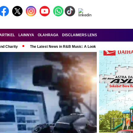
ARTIKEL
LAINNYA
OLAHRAGA
DISCLAIMERS LENSA-RAKYAT.COM
KE
and Charity
The Latest News in R&B Music: A Look at Super Bowl Perform