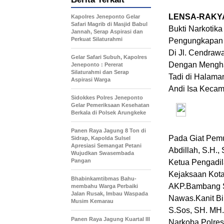
LENSA-RAKY
Kapolres Jeneponto Gelar
Safari Magrib di Masjid Babul
Bukti Narkotika
Jannah, Serap Aspirasi dan
Perkuat Silaturahmi
Pengungkapan P
Di Jl. Cendraw
Gelar Safari Subuh, Kapolres
Dengan Menghad
Jeneponto : Pererat
Silaturahmi dan Serap
Tadi di Halaman
Aspirasi Warga
Andi Isa Kecam
Sidokkes Polres Jeneponto
Gelar Pemeriksaan Kesehatan
Berkala di Polsek Arungkeke
Panen Raya Jagung 8 Ton di
Pada Giat Pem
Sidrap, Kapolda Sulsel
Apresiasi Semangat Petani
Abdillah, S.H.,
Wujudkan Swasembada
Pangan
Ketua Pengadil
Kejaksaan Kot
Bhabinkamtibmas Bahu-
AKP.Bambang Su
membahu Warga Perbaiki
Jalan Rusak, Imbau Waspada
Nawas.Kanit Bi
Musim Kemarau
S.Sos, SH. MH.
Panen Raya Jagung Kuartal III
Narkoba Polres