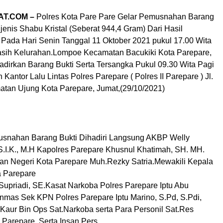
AT.COM –
Polres Kota Pare Pare Gelar Pemusnahan Barang
 jenis Shabu Kristal (Seberat 944,4 Gram) Dari Hasil
ada Hari Senin Tanggal 11 Oktober 2021 pukul 17.00 Wita
asih Kelurahan.Lompoe Kecamatan Bacukiki Kota Parepare,
irkan Barang Bukti Serta Tersangka Pukul 09.30 Wita Pagi
 Kantor Lalu Lintas Polres Parepare ( Polres II Parepare ) Jl.
atan Ujung Kota Parepare, Jumat,(29/10/2021)
usnahan Barang Bukti Dihadiri Langsung AKBP Welly
 S.I.K., M.H Kapolres Parepare Khusnul Khatimah, SH. MH.
an Negeri Kota Parepare Muh.Rezky Satria.Mewakili Kepala
a Parepare
priadi, SE.Kasat Narkoba Polres Parepare Iptu Abu
nmas Sek KPN Polres Parepare Iptu Marino, S.Pd, S.Pdi,
Kaur Bin Ops Sat.Narkoba serta Para Personil Sat.Res
 Parepare. Serta Insan Pers.