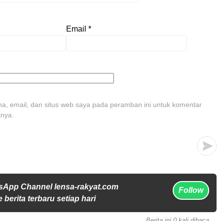
Email
*
, email, dan situs web saya pada peramban ini untuk komentar
tnya.
sApp Channel lensa-rakyat.com
Follow
 berita terbaru setiap hari
Berita ini 0 kali dibaca