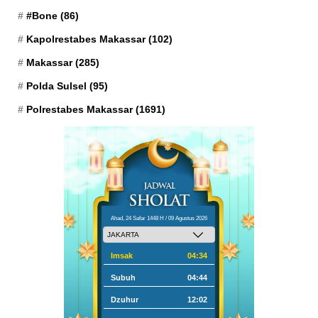
#Bone
(86)
Kapolrestabes Makassar
(102)
Makassar
(285)
Polda Sulsel
(95)
Polrestabes Makassar
(1691)
Ahad, 24 Safar 1448 H / 09 Agustus 2026
Imsak
04:34
Subuh
04:44
Dzuhur
12:02