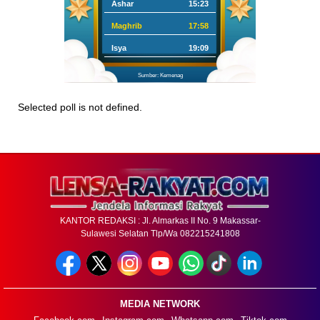
Ashar
15:23
Maghrib
17:58
Isya
19:09
Sumber: Kemenag
Selected poll is not defined.
KANTOR REDAKSI : Jl. Almarkas II No. 9 Makassar-
Sulawesi Selatan Tlp/Wa 082215241808
MEDIA NETWORK