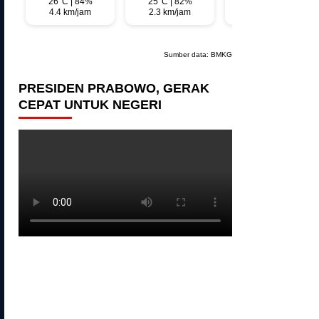
26°C | 84%
25°C | 82%
27°C | 71%
4.4 km/jam
2.3 km/jam
3.4 km/jam
Sumber data:
BMKG
PRESIDEN PRABOWO, GERAK
CEPAT UNTUK NEGERI