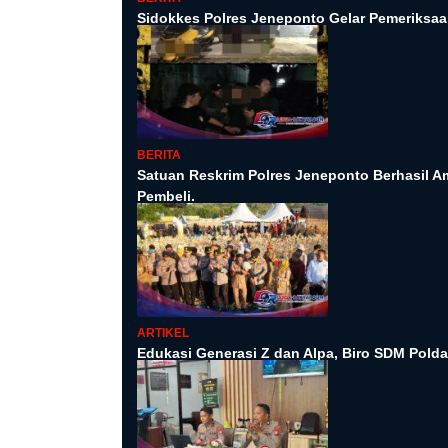
Sidokkes Polres Jeneponto Gelar Pemeriksaa
BERITA
Satuan Reskrim Polres Jeneponto Berhasil 
Pembeli.
ARTIKEL
Edukasi Generasi Z dan Alpa, Biro SDM Polda 