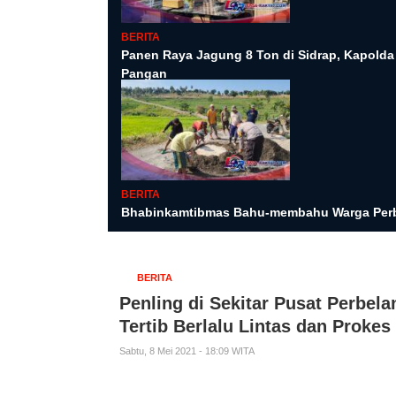
BERITA
Panen Raya Jagung 8 Ton di Sidrap, Kapold
Pangan
BERITA
Bhabinkamtibmas Bahu-membahu Warga Perb
BERITA
Penling di Sekitar Pusat Perbel
Tertib Berlalu Lintas dan Prokes
Sabtu, 8 Mei 2021 - 18:09 WITA