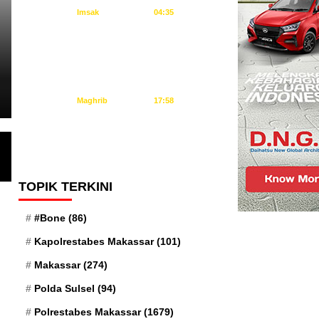
Imsak
04:35
ARTIKEL
Subuh
04:45
Gelar Safari Subuh, Kapolres
Dzuhur
12:02
Silaturahmi dan Serap Aspir
Ashar
15:23
Maghrib
17:58
Isya
19:09
Gelar Safari Subuh, Kapolres Jeneponto : Pererat 
Sumber: Kemenag
TOPIK TERKINI
#Bone
(86)
Kapolrestabes Makassar
(101)
Makassar
(274)
Polda Sulsel
(94)
Polrestabes Makassar
(1679)