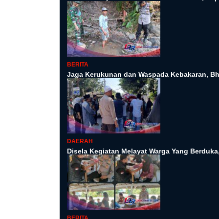
BERITA
Jaga Kerukunan dan Waspada Kebakaran, Bh
DAERAH
Disela Kegiatan Melayat Warga Yang Berduk
BERITA